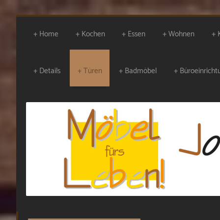
Home
Kochen
Essen
Wohnen
Details
Türen
Badmöbel
Büroeinrich