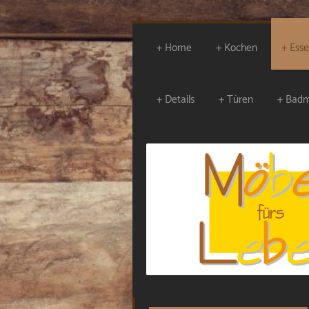
Home
Kochen
Ess
Details
Türen
Badm