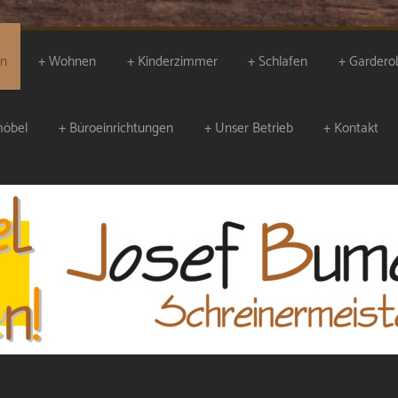
en
Wohnen
Kinderzimmer
Schlafen
Gardero
öbel
Büroeinrichtungen
Unser Betrieb
Kontakt