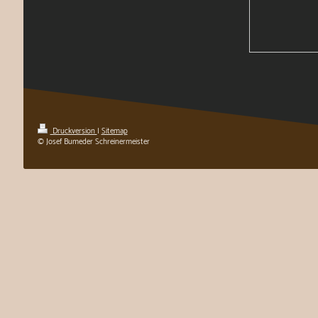
Druckversion
|
Sitemap
© Josef Bumeder Schreinermeister