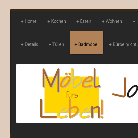
Home
Kochen
Essen
Wohnen
Details
Türen
Badmöbel
Büroeinrich